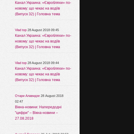
Канал Украина: «Євробляхи» по-
новому: що чекає на водіїв
(Випуск 32) | Головна тема
Vlad top
28 August 2018 09:45
Канал Украина: «Євробляхи» по-
новому: що чекає на водіїв
(Випуск 32) | Головна тема
Vlad top
28 August 2018 09:44
Канал Украина: «Євробляхи» по-
новому: що чекає на водіїв
(Випуск 32) | Головна тема
Отари Алавидзе
28 August 2018
02:47
Вікна-новини: Напередодні
"цифри" – Вікна-новини –
27.08.2018