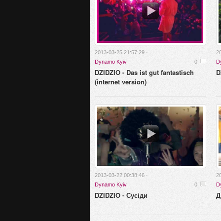
2013-03-25 21:57:29 ·
2
Dynamo Kyiv
0
D
DZIDZIO - Das ist gut fantastisch
D
(internet version)
2013-03-22 00:38:46 ·
2
Dynamo Kyiv
0
D
DZIDZIO - Сусіди
Д