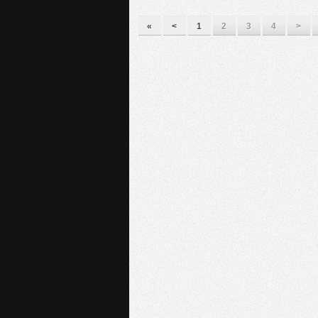
«
<
1
2
3
4
>