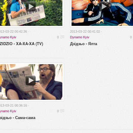
013-03-22 00:42:36 ·
2013-03-22 00:41:02 ·
ynamo Kyiv
0
Dynamo Kyiv
0
ZIDZIO - XA-XA-XA (TV)
Дзідзьо - Ялта
013-03-21 00:36:16 ·
ynamo Kyiv
0
зідзьо - Сама-сама