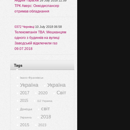
Андрей Тарасюк
26 July 2018 22:59
ТРК Аверс: Онкодиспансер
отримав обладнання
0372 Чернівці
10 July 2018 06:58
Телекомпанія ТВА: Мешканцям
одного з будинків на вулиці
Заводській відключили газ
09.07.2018
Tags
Івано-Франківськ
Україна
Україна
Світ
2017
2020
2015
112 Украина
світ
Донецьк
2018
Украина
2015
2023