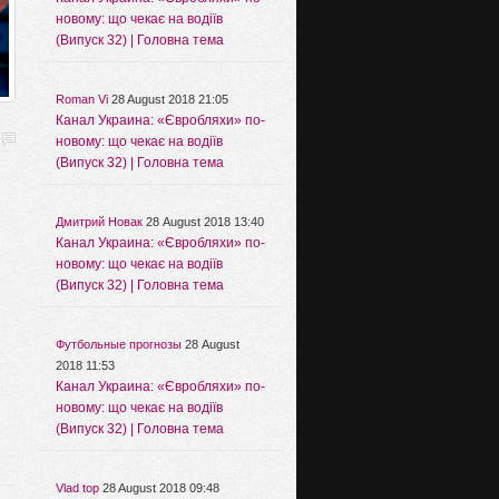
новому: що чекає на водіїв
(Випуск 32) | Головна тема
Roman Vi
28 August 2018 21:05
Канал Украина: «Євробляхи» по-
новому: що чекає на водіїв
(Випуск 32) | Головна тема
Дмитрий Новак
28 August 2018 13:40
Канал Украина: «Євробляхи» по-
новому: що чекає на водіїв
(Випуск 32) | Головна тема
Футбольные прогнозы
28 August
2018 11:53
Канал Украина: «Євробляхи» по-
новому: що чекає на водіїв
(Випуск 32) | Головна тема
Vlad top
28 August 2018 09:48