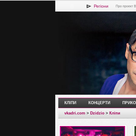
Регіони
Про проект В
КЛІПИ
КОНЦЕРТИ
ПРИКО
vkadri.com
>
Dzidzio
>
Кліпи